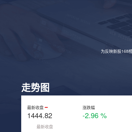
为反映新股168
走势图
最新收盘
涨跌幅
1444.82
-2.96 %