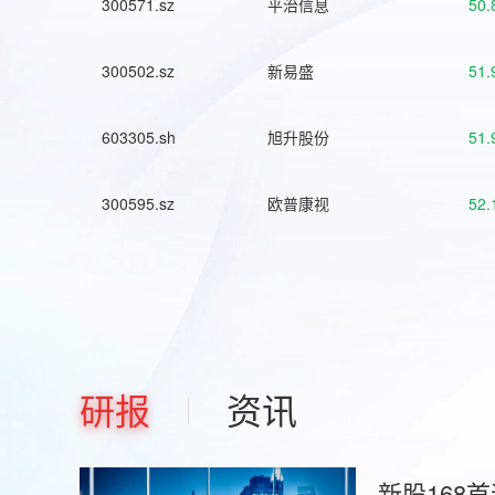
300571.sz
平治信息
50.
300502.sz
新易盛
51.
603305.sh
旭升股份
51.
300595.sz
欧普康视
52.
研报
资讯
新股168