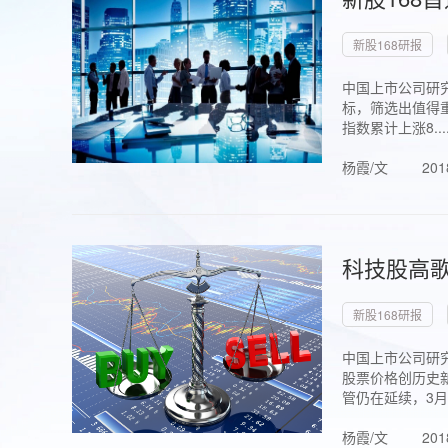
新股168研报
中国上市公司研究
标，筛选出值得重
指数累计上涨8...
杨霞/文
201
科技股高歌
新股168研报
中国上市公司研究
股票价格创历史新
管仍在延续，3月1.
杨霞/文
201