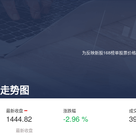
为反映新股168榜单股票价
走势图
最新收盘
涨跌幅
成
1444.82
-2.96 %
3