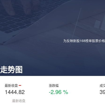
为反映新股168榜单股票价
走势图
最新收盘
涨跌幅
成
1444.82
-2.96 %
3