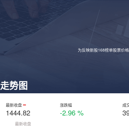
为反映新股168榜单股票价
走势图
最新收盘
涨跌幅
成
1444.82
-2.96 %
3