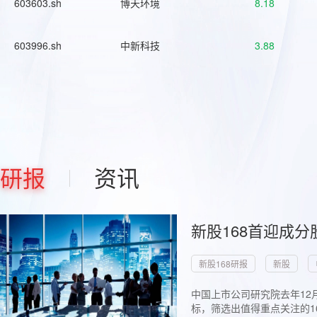
603603.sh
博天环境
8.18
603996.sh
中新科技
3.88
研报
资讯
新股168首迎成分
新股168研报
新股
中国上市公司研究院去年12
标，筛选出值得重点关注的1