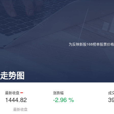
为反映新股168榜单股票价
走势图
最新收盘
涨跌幅
成
1444.82
-2.96 %
3