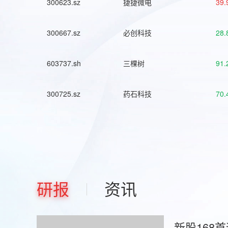
300623.sz
捷捷微电
39.
300667.sz
必创科技
28.
603737.sh
三棵树
91.
300725.sz
药石科技
70.
研报
资讯
新股168