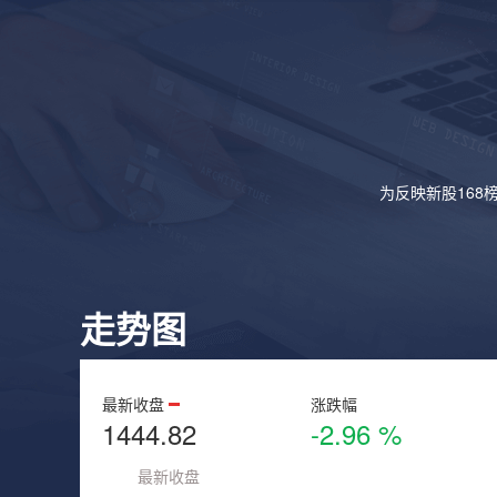
为反映新股168
走势图
最新收盘
涨跌幅
1444.82
-2.96 %