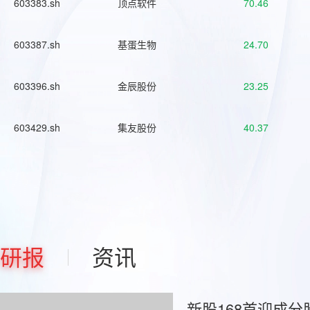
603383.sh
顶点软件
70.46
603387.sh
基蛋生物
24.70
603396.sh
金辰股份
23.25
603429.sh
集友股份
40.37
研报
资讯
新股168首迎成分