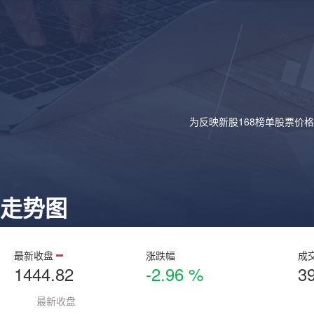
为反映新股168榜单股票价
走势图
最新收盘
涨跌幅
成
1444.82
-2.96 %
3