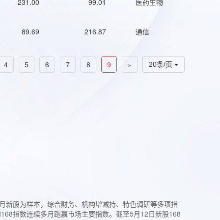
231.00
99.01
医药生物
89.69
216.87
通信
4
5
6
7
8
9
»
20条/页
过3个月新股为样本，综合财务、机构增减持、特色调研等多项指
68指数连续多月跑赢市场主要指数。截至5月12日新股168