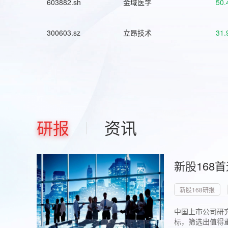
603882.sh
金域医学
50.
300603.sz
立昂技术
31.
研报
资讯
新股168
新股168研报
中国上市公司研究
标，筛选出值得重