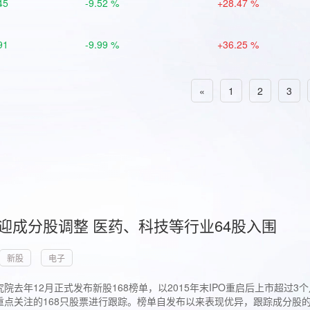
45
-9.52 %
+28.47 %
91
-9.99 %
+36.25 %
«
1
2
3
首迎成分股调整 医药、科技等行业64股入围
新股
电子
院去年12月正式发布新股168榜单，以2015年末IPO重启后上市超
点关注的168只股票进行跟踪。榜单自发布以来表现优异，跟踪成分股的1