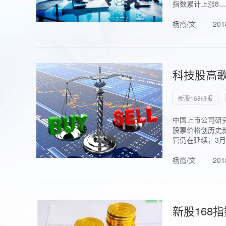
指数累计上涨8...
杨霞/文
201
科技股高歌
新股168研报
中国上市公司研究
股票价格创历史新
管仍在延续，3月1.
杨霞/文
201
新股168