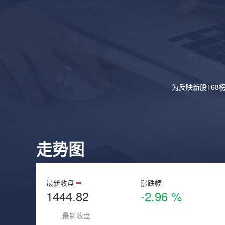
为反映新股168
走势图
最新收盘
涨跌幅
1444.82
-2.96 %