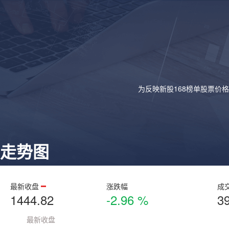
为反映新股168榜单股票价
走势图
最新收盘
涨跌幅
成
1444.82
-2.96 %
3