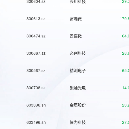
300604.sz
长川科技
29.
300613.sz
富瀚微
179.
300474.sz
景嘉微
64.
300667.sz
必创科技
28.
300567.sz
精测电子
65.
300708.sz
聚灿光电
14.
603396.sh
金辰股份
23.
603496.sh
恒为科技
27.