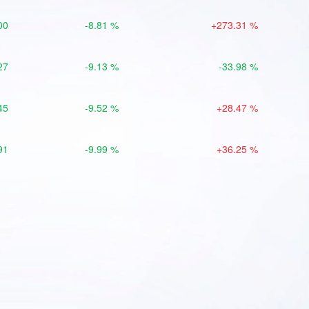
00
-8.81 %
+273.31 %
27
-9.13 %
-33.98 %
45
-9.52 %
+28.47 %
91
-9.99 %
+36.25 %