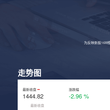
为反映新股168
走势图
最新收盘
涨跌幅
1444.82
-2.96 %