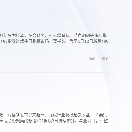
过3个月新股为样本，综合财务、机构增减持、特色调研等多项指
68指数连续多月跑赢市场主要指数。截至5月12日新股168
0
0
股指数，涨幅创发布以来新高。九成行业获得超额收益，10余只
高成长股聚集的新股168板块3月持续攀升。与此同时，严监