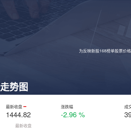
为反映新股168榜单股票价
走势图
最新收盘
涨跌幅
成
1444.82
-2.96 %
3