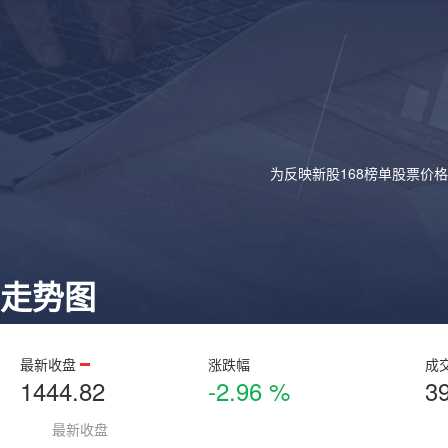
为反映新股168榜单股票价
走势图
最新收盘
涨跌幅
成
1444.82
-2.96 %
3