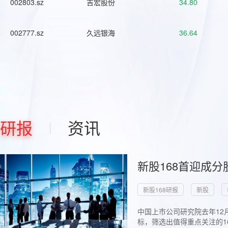
002803.sz
吉宏股份
34.80
002777.sz
久远银海
36.64
研报
资讯
新股168首迎成分
新股168研报
新股
中国上市公司研究院去年12
标，筛选出值得重点关注的1