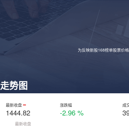
为反映新股168榜单股票价
走势图
最新收盘
涨跌幅
成
1444.82
-2.96 %
3