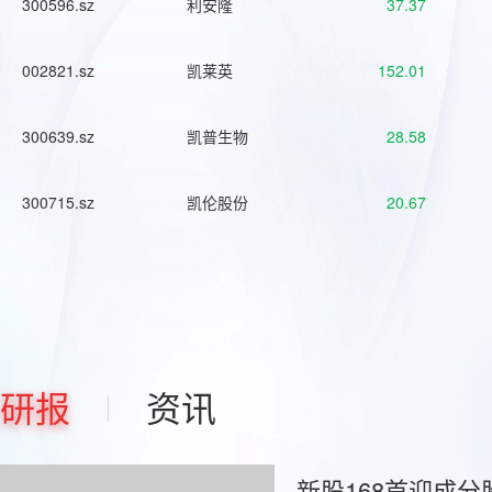
300596.sz
利安隆
37.37
002821.sz
凯莱英
152.01
300639.sz
凯普生物
28.58
300715.sz
凯伦股份
20.67
研报
资讯
新股168首迎成分