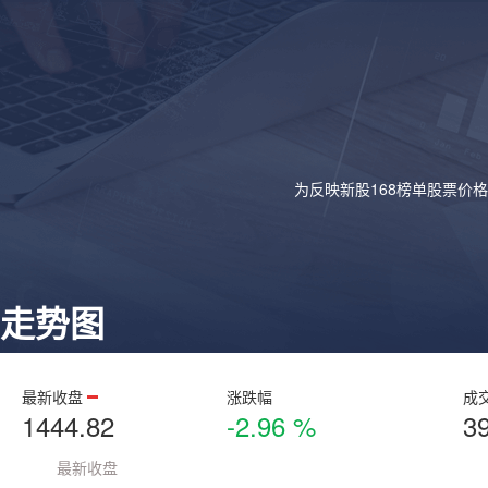
为反映新股168榜单股票价
走势图
最新收盘
涨跌幅
成
1444.82
-2.96 %
3