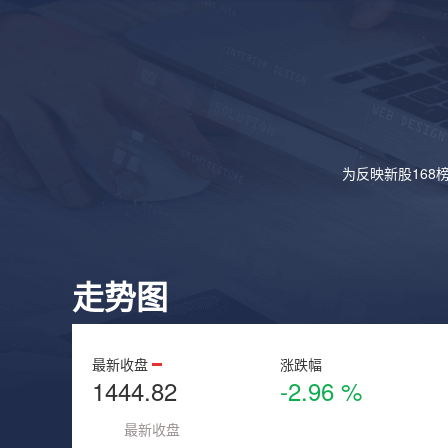
为反映新股168
走势图
最新收盘
涨跌幅
1444.82
-2.96 %