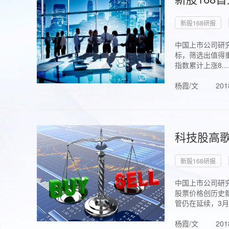
新股168研报
中国上市公司研究
标，筛选出值得重
指数累计上涨8...
杨霞/文
201
科技股高歌
新股168研报
中国上市公司研究
股票价格创历史新
管仍在延续，3月1.
杨霞/文
201