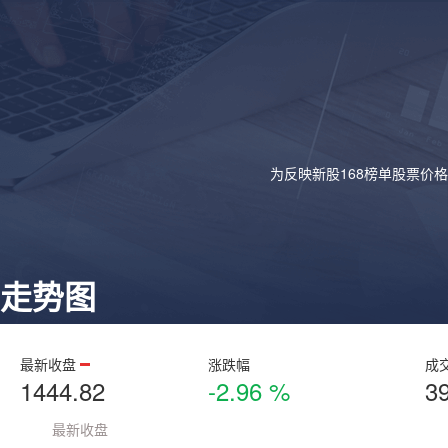
为反映新股168榜单股票价
走势图
最新收盘
涨跌幅
成
1444.82
-2.96 %
3