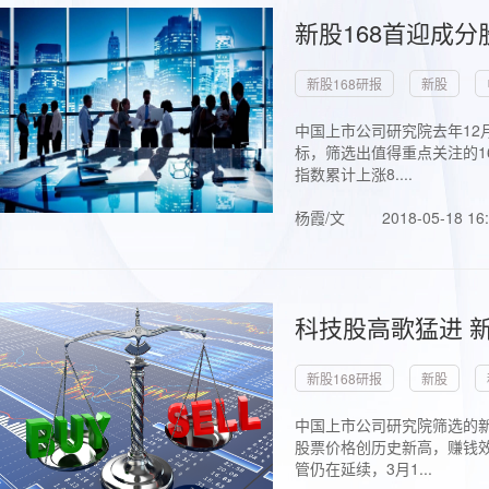
新股168首迎成分
新股168研报
新股
中国上市公司研究院去年12
标，筛选出值得重点关注的1
指数累计上涨8....
杨霞/文
2018-05-18 16
科技股高歌猛进 新
新股168研报
新股
中国上市公司研究院筛选的新
股票价格创历史新高，赚钱效
管仍在延续，3月1...