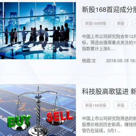
新股168首迎成分
新股168研报
新股
中国上市公司研究院去年12
标，筛选出值得重点关注的1
指数累计上涨8....
杨霞/文
2018-05-18 16
科技股高歌猛进 新
新股168研报
新股
中国上市公司研究院筛选的新
股票价格创历史新高，赚钱效
管仍在延续，3月1...