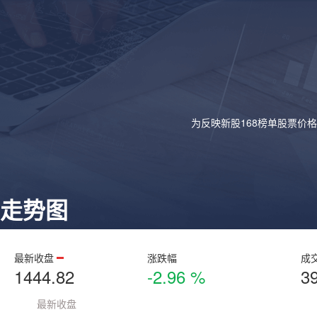
为反映新股168榜单股票价
走势图
最新收盘
涨跌幅
成
1444.82
-2.96 %
3