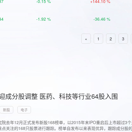
37
-0.15 %
+144.10 %
44
-1.92 %
-36.46 %
«
1
2
3
首迎成分股调整 医药、科技等行业64股入围
新股
电子
院去年12月正式发布新股168榜单，以2015年末IPO重启后上市超
点关注的168只股票进行跟踪。榜单自发布以来表现优异，跟踪成分股的1