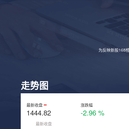
为反映新股168
走势图
最新收盘
涨跌幅
1444.82
-2.96 %