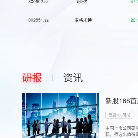
300602.sz
飞荣达
47.
002851.sz
麦格米特
22.
研报
资讯
新股168
新股168研报
中国上市公司研究
标，筛选出值得重