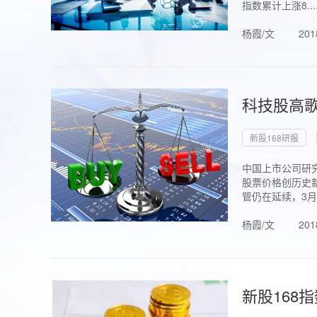
指数累计上涨8...
杨霞/文
201
科技股高歌
新股168研报
中国上市公司研究
股票价格创历史新
管仍在延续，3月1.
杨霞/文
201
新股168