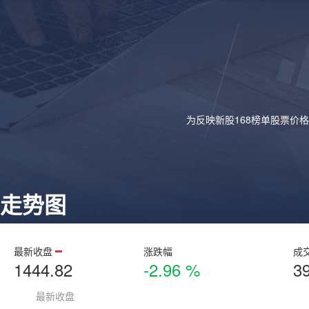
为反映新股168榜单股票价
走势图
最新收盘
涨跌幅
成
1444.82
-2.96 %
3