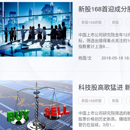
新股168首迎成分
新股168研报
新股
中国上市公司研究院去年12
标，筛选出值得重点关注的1
指数累计上涨8....
杨霞/文
2018-05-18 16
科技股高歌猛进 新
新股168研报
新股
中国上市公司研究院筛选的新
股票价格创历史新高，赚钱效
管仍在延续，3月1...