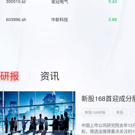
300510.sz
金冠电气
5.43
603996.sh
中新科技
3.88
研报
资讯
新股168首迎成分
新股168研报
新股
中国上市公司研究院去年12
标，筛选出值得重点关注的1