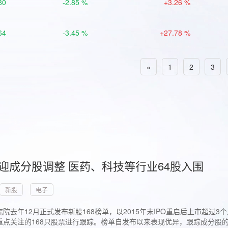
80
-2.85 %
+3.26 %
64
-3.45 %
+27.78 %
«
1
2
3
首迎成分股调整 医药、科技等行业64股入围
新股
电子
院去年12月正式发布新股168榜单，以2015年末IPO重启后上市超
点关注的168只股票进行跟踪。榜单自发布以来表现优异，跟踪成分股的1