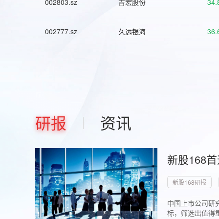
002803.sz
吉宏股份
34.
002777.sz
久远银海
36.
研报
资讯
新股168
新股168研报
中国上市公司研究
标，筛选出值得重