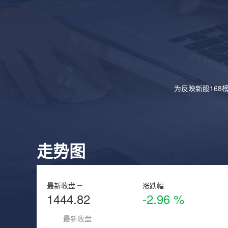
为反映新股168
走势图
最新收盘
涨跌幅
1444.82
-2.96 %