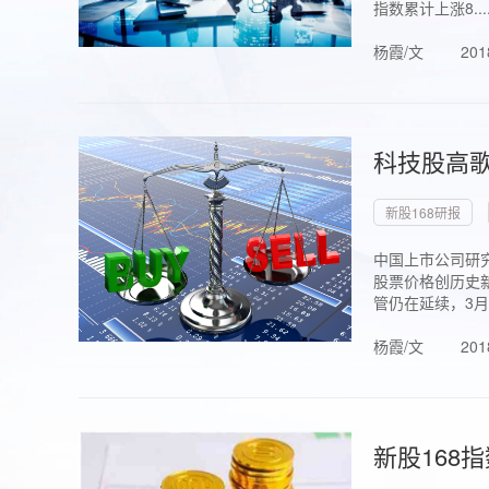
指数累计上涨8...
杨霞/文
201
科技股高歌
新股168研报
中国上市公司研究
股票价格创历史新
管仍在延续，3月1.
杨霞/文
201
新股168