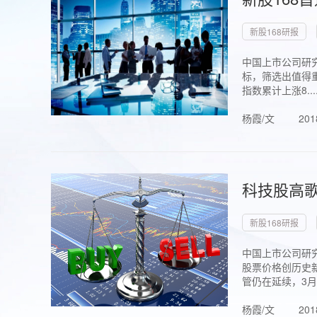
新股168研报
中国上市公司研究
标，筛选出值得重
指数累计上涨8...
杨霞/文
201
科技股高歌
新股168研报
中国上市公司研究
股票价格创历史新
管仍在延续，3月1.
杨霞/文
201