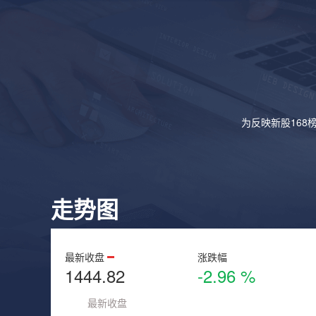
为反映新股168
走势图
最新收盘
涨跌幅
1444.82
-2.96 %