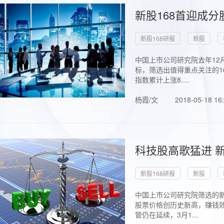
新股168首迎成分
新股168研报
新股
中国上市公司研究院去年12
标，筛选出值得重点关注的1
指数累计上涨8....
杨霞/文
2018-05-18 16
科技股高歌猛进 新
新股168研报
新股
中国上市公司研究院筛选的新
股票价格创历史新高，赚钱效
管仍在延续，3月1...