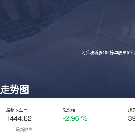
为反映新股168榜单股票价
走势图
最新收盘
涨跌幅
成
1444.82
-2.96 %
3