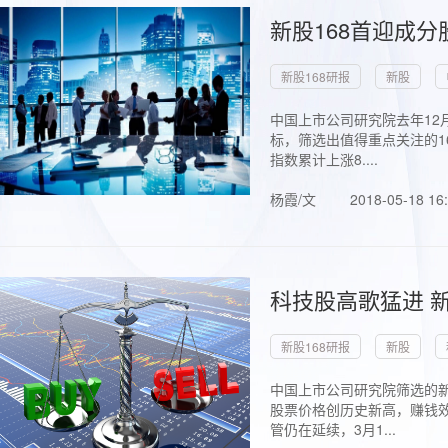
新股168首迎成分
新股168研报
新股
中国上市公司研究院去年12
标，筛选出值得重点关注的1
指数累计上涨8....
杨霞/文
2018-05-18 16
科技股高歌猛进 新
新股168研报
新股
中国上市公司研究院筛选的新
股票价格创历史新高，赚钱效
管仍在延续，3月1...