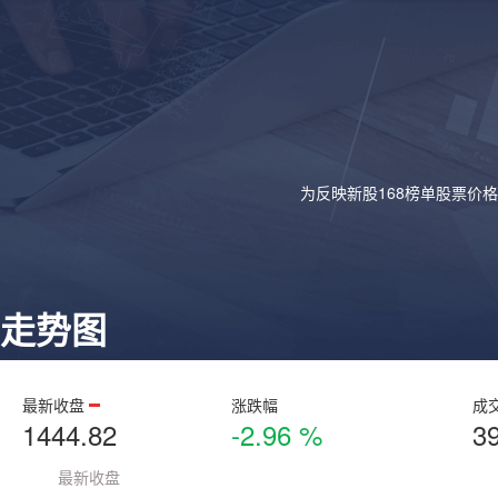
为反映新股168榜单股票价
走势图
最新收盘
涨跌幅
成
1444.82
-2.96 %
3