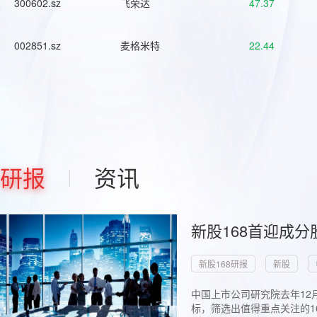
300602.sz
飞荣达
47.37
002851.sz
麦格米特
22.44
研报
资讯
新股168首迎成分
新股168研报
新股
中国上市公司研究院去年12
标，筛选出值得重点关注的1