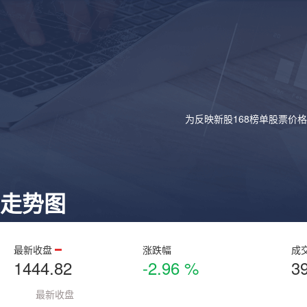
为反映新股168榜单股票价
走势图
最新收盘
涨跌幅
成
1444.82
-2.96 %
3