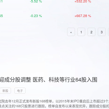
11
-5.52 %
+532.20 %
55
-0.23 %
+667.28 %
«
1
2
3
首迎成分股调整 医药、科技等行业64股入围
新股
电子
院去年12月正式发布新股168榜单，以2015年末IPO重启后上市超
点关注的168只股票进行跟踪。榜单自发布以来表现优异，跟踪成分股的1