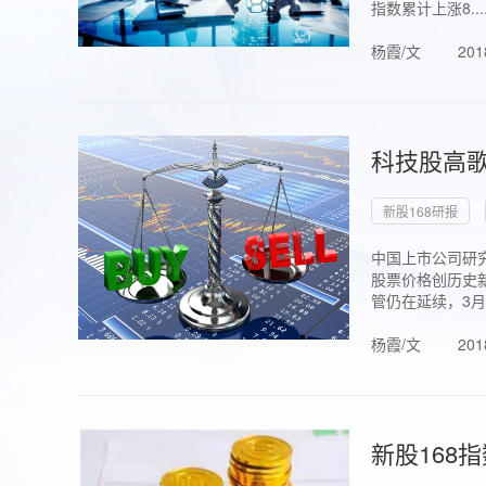
指数累计上涨8...
杨霞/文
201
科技股高歌
新股168研报
中国上市公司研究
股票价格创历史新
管仍在延续，3月1.
杨霞/文
201
新股168