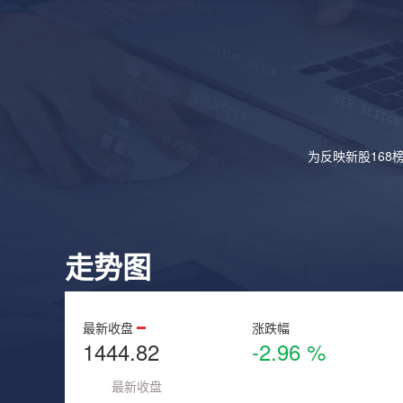
为反映新股168
走势图
最新收盘
涨跌幅
1444.82
-2.96 %