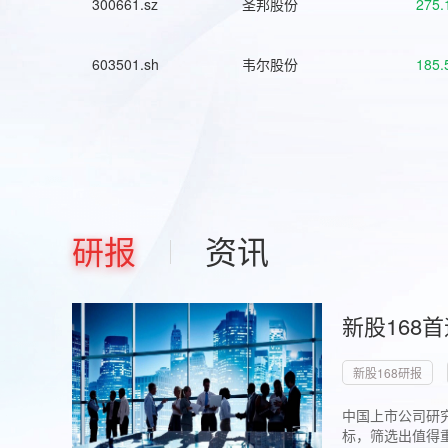
300661.sz
圣邦股份
275.
603501.sh
韦尔股份
185.
研报
资讯
新股168
新股168研报
中国上市公司研究
标，筛选出值得重