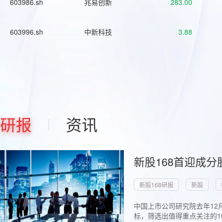
603986.sh
兆易创新
283.00
603996.sh
中新科技
3.88
研报
资讯
新股168首迎成分
新股168研报
新股
中国上市公司研究院去年12
标，筛选出值得重点关注的1