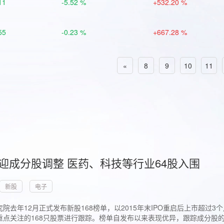
11
-5.52 %
+532.20 %
55
-0.23 %
+667.28 %
«
8
9
10
11
首迎成分股调整 医药、科技等行业64股入围
新股
电子
院去年12月正式发布新股168榜单，以2015年末IPO重启后上市超
点关注的168只股票进行跟踪。榜单自发布以来表现优异，跟踪成分股的1