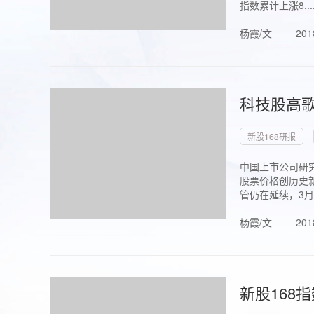
指数累计上涨8...
杨霞/文
201
科技股高歌
新股168研报
中国上市公司研究
股票价格创历史新
管仍在延续，3月1.
杨霞/文
201
新股168