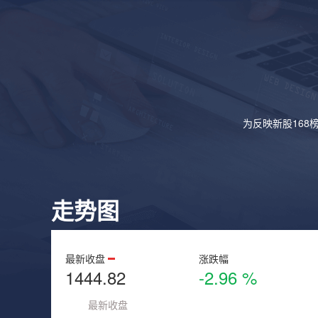
为反映新股168
走势图
最新收盘
涨跌幅
1444.82
-2.96 %