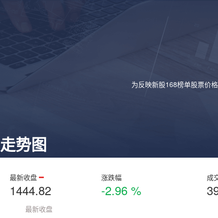
为反映新股168榜单股票价
走势图
最新收盘
涨跌幅
成
1444.82
-2.96 %
3