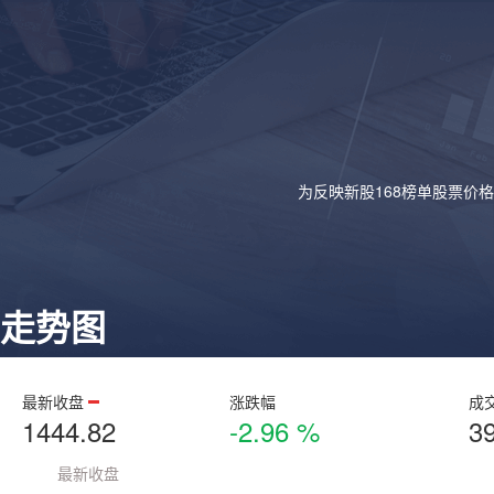
为反映新股168榜单股票价
走势图
最新收盘
涨跌幅
成
1444.82
-2.96 %
3