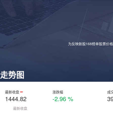
为反映新股168榜单股票价
走势图
最新收盘
涨跌幅
成
1444.82
-2.96 %
3