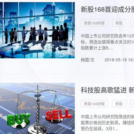
新股168首迎成分
新股168研报
新股
中国上市公司研究院去年12
标，筛选出值得重点关注的1
指数累计上涨8....
杨霞/文
2018-05-18 16
科技股高歌猛进 新
新股168研报
新股
中国上市公司研究院筛选的新
股票价格创历史新高，赚钱效
管仍在延续，3月1...