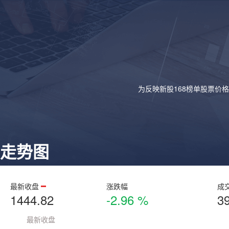
为反映新股168榜单股票价
走势图
最新收盘
涨跌幅
成
1444.82
-2.96 %
3