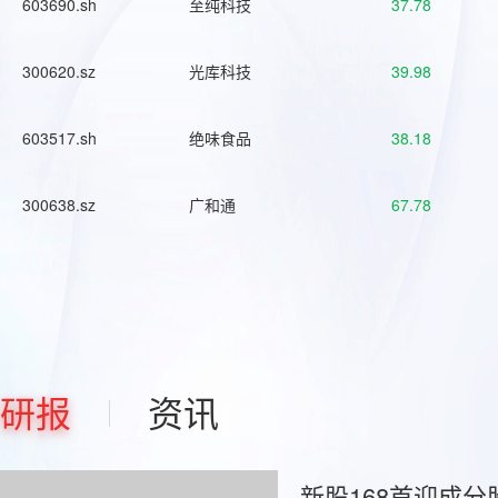
603690.sh
至纯科技
37.78
300620.sz
光库科技
39.98
603517.sh
绝味食品
38.18
300638.sz
广和通
67.78
研报
资讯
新股168首迎成分