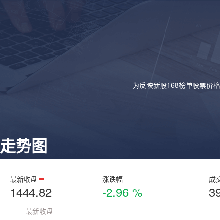
为反映新股168榜单股票价
走势图
最新收盘
涨跌幅
成
1444.82
-2.96 %
3