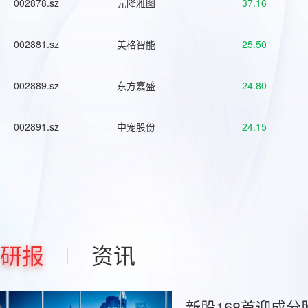
002878.sz
元隆雅图
37.16
002881.sz
美格智能
25.50
002889.sz
东方嘉盛
24.80
002891.sz
中宠股份
24.15
研报
资讯
新股168首迎成分