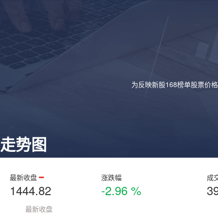
为反映新股168榜单股票价
走势图
最新收盘
涨跌幅
成
1444.82
-2.96 %
3