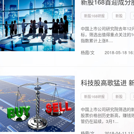
新股168首迎成分
新股168研报
新股
中国上市公司研究院去年12
标，筛选出值得重点关注的1
指数累计上涨8....
杨霞/文
2018-05-18 16
科技股高歌猛进 新
新股168研报
新股
中国上市公司研究院筛选的新
股票价格创历史新高，赚钱效
管仍在延续，3月1...
杨霞/文
2018-04-11 11