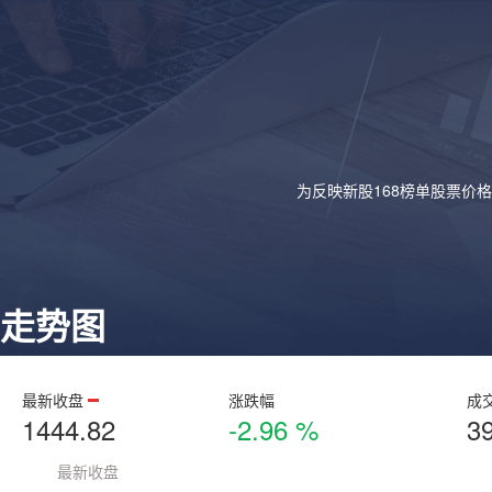
为反映新股168榜单股票价
走势图
最新收盘
涨跌幅
成
1444.82
-2.96 %
3