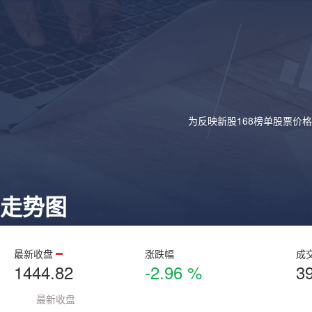
为反映新股168榜单股票价
走势图
最新收盘
涨跌幅
成
1444.82
-2.96 %
3