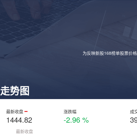
为反映新股168榜单股票价
走势图
最新收盘
涨跌幅
成
1444.82
-2.96 %
3