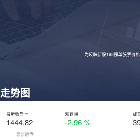
为反映新股168榜单股票价
走势图
最新收盘
涨跌幅
成
1444.82
-2.96 %
3