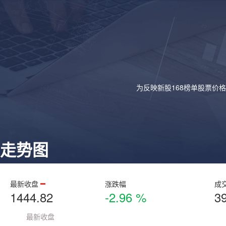
为反映新股168榜单股票价
走势图
最新收盘
涨跌幅
成
1444.82
-2.96 %
3