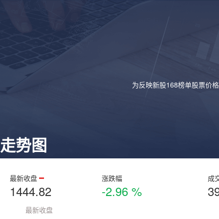
为反映新股168榜单股票价
走势图
最新收盘
涨跌幅
成
1444.82
-2.96 %
3