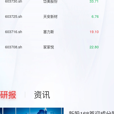
603730.sh
岱美股份
33.71
603725.sh
天安新材
6.76
603716.sh
塞力斯
19.10
603708.sh
家家悦
22.80
研报
资讯
新股168首迎成分