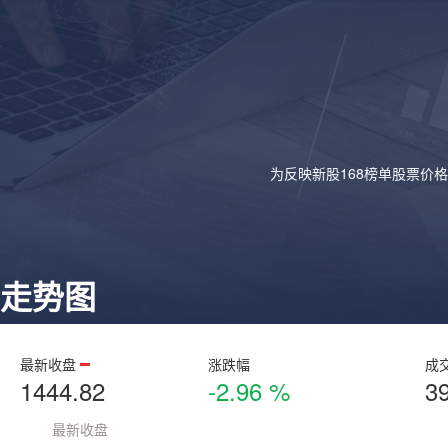
为反映新股168榜单股票价
走势图
最新收盘
涨跌幅
成
1444.82
-2.96 %
3