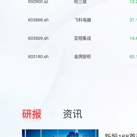
002900.sz
哈三联
12.
603868.sh
飞科电器
37.
603929.sh
亚翔集成
14.
603180.sh
金牌厨柜
62.
研报
资讯
新股168