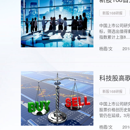
新股168研报
中国上市公司研究
标，筛选出值得重
指数累计上涨8...
杨霞/文
201
科技股高歌
新股168研报
中国上市公司研究
股票价格创历史新
管仍在延续，3月1.
杨霞/文
201