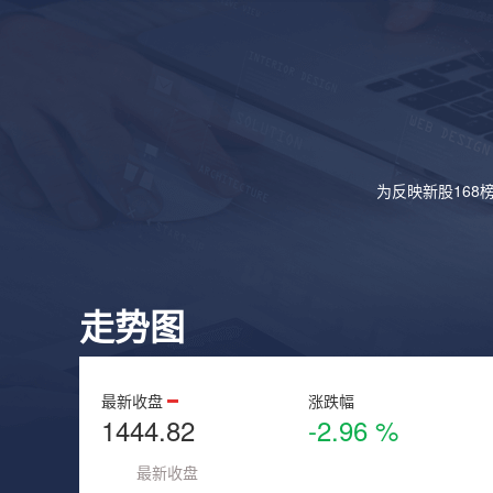
为反映新股168
走势图
最新收盘
涨跌幅
1444.82
-2.96 %