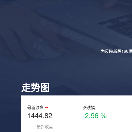
为反映新股168
走势图
最新收盘
涨跌幅
1444.82
-2.96 %