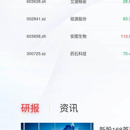
603638.sh
艾迪精密
28.
002841.sz
视源股份
83.
603658.sh
安图生物
113.
300725.sz
药石科技
70.
研报
资讯
新股168