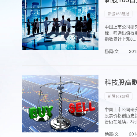
新股168研报
中国上市公司研究
标，筛选出值得重
指数累计上涨8...
杨霞/文
201
科技股高歌
新股168研报
中国上市公司研究
股票价格创历史新
管仍在延续，3月1.
杨霞/文
201