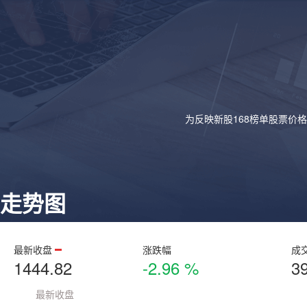
为反映新股168榜单股票价
走势图
最新收盘
涨跌幅
成
1444.82
-2.96 %
3