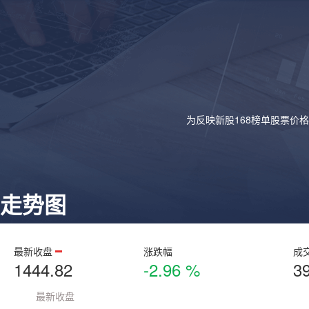
为反映新股168榜单股票价
走势图
最新收盘
涨跌幅
成
1444.82
-2.96 %
3