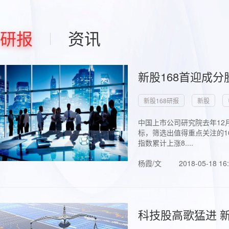
研报
资讯
新股168首迎成分
新股168研报
新股
中国上市公司研究院去年12
标，筛选出值得重点关注的1
指数累计上涨8....
杨霞/文
2018-05-18 16
科技股高歌猛进 新