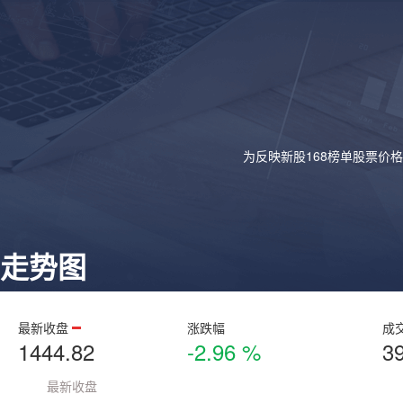
为反映新股168榜单股票价
走势图
最新收盘
涨跌幅
成
1444.82
-2.96 %
3