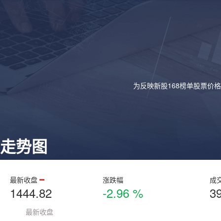
为反映新股168榜单股票价
走势图
最新收盘
涨跌幅
成
1444.82
-2.96 %
3