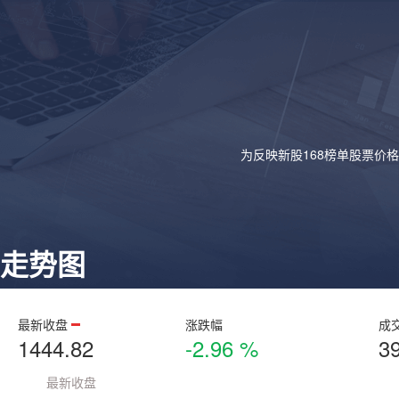
为反映新股168榜单股票价
走势图
最新收盘
涨跌幅
成
1444.82
-2.96 %
3