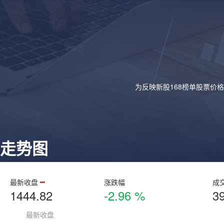
为反映新股168榜单股票价
走势图
最新收盘
涨跌幅
成
1444.82
-2.96 %
3