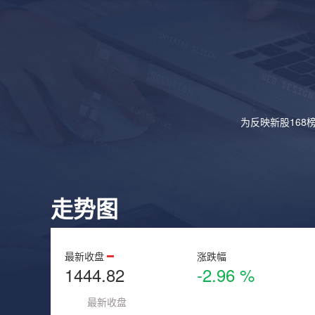
为反映新股168
走势图
最新收盘
涨跌幅
1444.82
-2.96 %