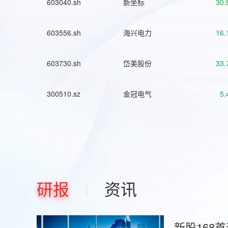
603040.sh
新坐标
30.
603556.sh
海兴电力
16.
603730.sh
岱美股份
33.
300510.sz
金冠电气
5.
研报
资讯
新股168