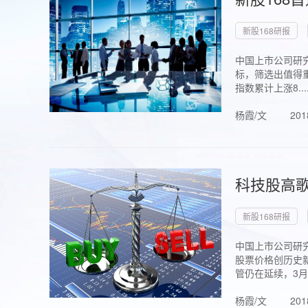
新股168研报
中国上市公司研究
标，筛选出值得重
指数累计上涨8...
杨霞/文
201
科技股高歌
新股168研报
中国上市公司研究
股票价格创历史新
管仍在延续，3月1.
杨霞/文
201